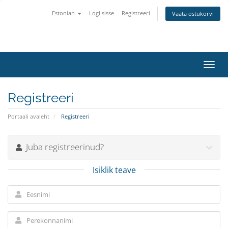
Estonian
Logi sisse
Registreeri
Vaata ostukorvi
Lülit
navig
Registreeri
Portaali avaleht
Registreeri
Juba registreerinud?
Isiklik teave