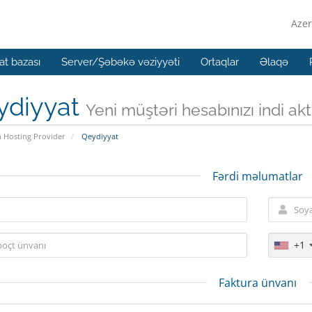
Azer
t bazası
Server/Şəbəkə vəziyyəti
Ortaqlar
Əlaqə
ydiyyat
Yeni müştəri hesabınızı indi aktiv
n Hosting Provider
Qeydiyyat
Fərdi məlumatlar
+1
Faktura ünvanı