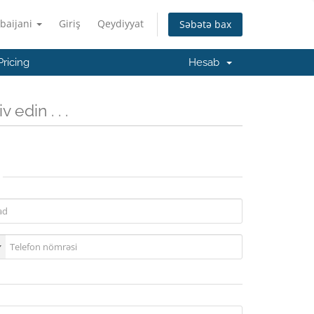
baijani
Giriş
Qeydiyyat
Səbətə bax
Pricing
Hesab
 edin . . .