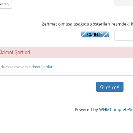
aradın
Zəhmət olmasa aşağıda göstərilən rəsmdəki k
dmət Şərtləri
dum və razıyam
Xidmət Şərtləri
Powered by
WHMCompleteSol