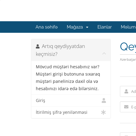
Ana səhifə
Mağaza
Elanlar
Məluma
Qe
Artıq qeydiyyatdan
keçmisiz?
Azerbaija
Mövcud müştəri hesabınız var?
Müştəri girişi butonuna sıxaraq
müştəri panelinizə daxil ola və
hesabınızı idarə edə bilərsiniz.
Giriş
İtirilmiş şifrə yenilənməsi