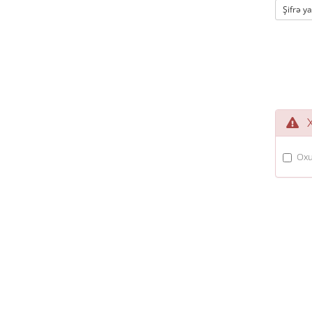
Şifrə y
Xi
Oxu