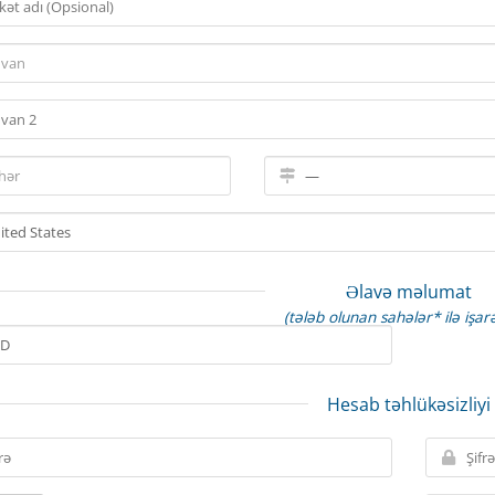
Əlavə məlumat
(tələb olunan sahələr* ilə işarə
Hesab təhlükəsizliyi