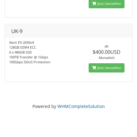
Jetzt bestellen
UK-9
Xeon E5-2650v4
ab
128GB DDR4 ECC
$400.00USD
6 x 480GB SSD
100TB Transfer @ 1Gbps
Monatlich
100Gbps DDoS Protection
Jetzt bestellen
Powered by
WHMCompleteSolution