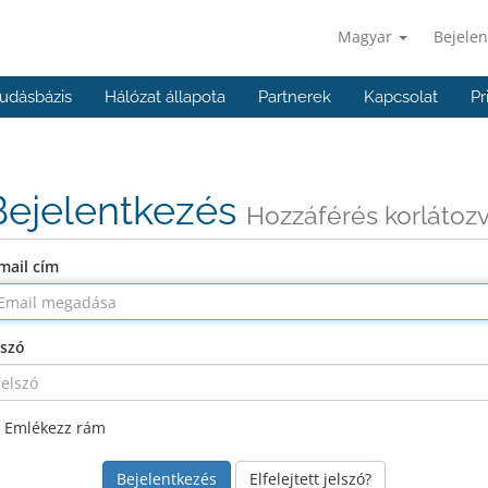
Magyar
Bejelen
udásbázis
Hálózat állapota
Partnerek
Kapcsolat
Pr
Bejelentkezés
Hozzáférés korlátoz
mail cím
lszó
Emlékezz rám
Elfelejtett jelszó?