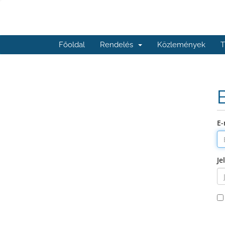
Főoldal
Rendelés
Közlemények
T
E-
Je