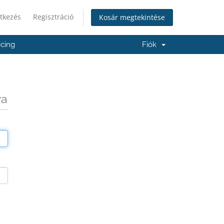
tkezés
Regisztráció
Kosár megtekintése
icing
Fiók
va