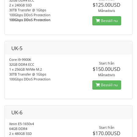
32GB DDR4 ECC
$125.00USD
2 x 240GB SSD
30TB Transfer @ 1Gbps
Månadsvis
100Gbps DDoS Protection
100Gbps DDoS Protection
Beställ nu
UK-5
Core i9-9900K
Start från
32GB DDR4 ECC
$150.00USD
1 x 256GB NVMe M.2
30TB Transfer @ 1Gbps
Månadsvis
100Gbps DDoS Protection
Beställ nu
UK-6
Xeon E5-1650v4
Start från
64GB DDR4
$170.00USD
2 x 480GB SSD