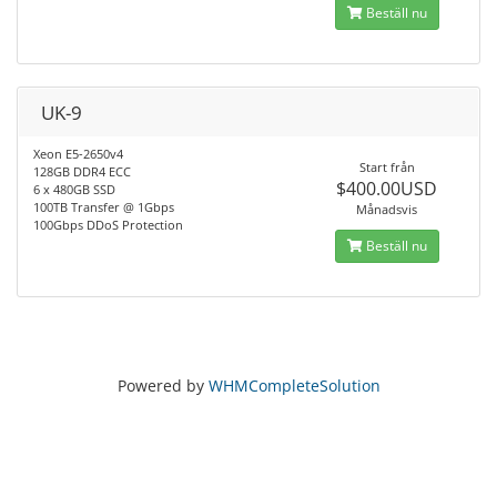
Beställ nu
UK-9
Xeon E5-2650v4
Start från
128GB DDR4 ECC
$400.00USD
6 x 480GB SSD
100TB Transfer @ 1Gbps
Månadsvis
100Gbps DDoS Protection
Beställ nu
Powered by
WHMCompleteSolution