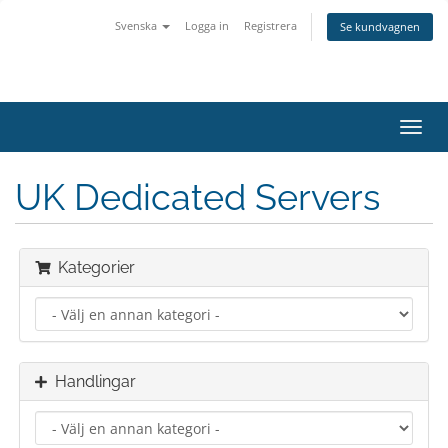
Svenska
Logga in
Registrera
Se kundvagnen
Växla
navig
UK Dedicated Servers
Kategorier
Handlingar