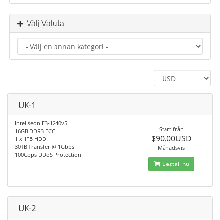
Välj Valuta
UK-1
Intel Xeon E3-1240v5
Start från
16GB DDR3 ECC
$90.00USD
1 x 1TB HDD
30TB Transfer @ 1Gbps
Månadsvis
100Gbps DDoS Protection
Beställ nu
UK-2