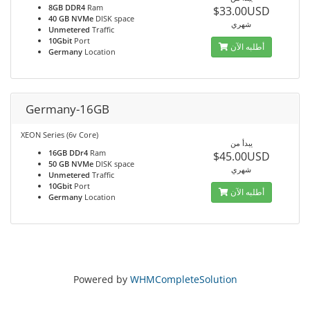
8GB DDR4
Ram
$33.00USD
40 GB NVMe
DISK space
شهري
Unmetered
Traffic
10Gbit
Port
أطلبه الآن
Germany
Location
Germany-16GB
XEON Series (6v Core)
يبدأ من
16GB DDr4
Ram
$45.00USD
50 GB NVMe
DISK space
شهري
Unmetered
Traffic
10Gbit
Port
أطلبه الآن
Germany
Location
Powered by
WHMCompleteSolution