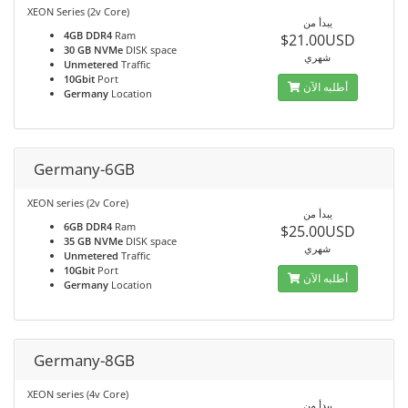
XEON Series (2v Core)
يبدأ من
4GB DDR4
Ram
$21.00USD
30 GB NVMe
DISK space
شهري
Unmetered
Traffic
10Gbit
Port
أطلبه الآن
Germany
Location
Germany-6GB
XEON series (2v Core)
يبدأ من
6GB DDR4
Ram
$25.00USD
35 GB NVMe
DISK space
شهري
Unmetered
Traffic
10Gbit
Port
أطلبه الآن
Germany
Location
Germany-8GB
XEON series (4v Core)
يبدأ من