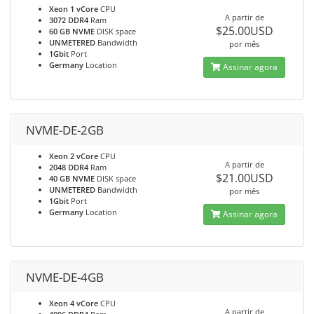
Xeon 1 vCore
CPU
A partir de
3072 DDR4
Ram
$25.00USD
60 GB NVME
DISK space
UNMETERED
Bandwidth
por mês
1Gbit
Port
Germany
Location
Assinar agora
NVME-DE-2GB
Xeon 2 vCore
CPU
A partir de
2048 DDR4
Ram
$21.00USD
40 GB NVME
DISK space
UNMETERED
Bandwidth
por mês
1Gbit
Port
Germany
Location
Assinar agora
NVME-DE-4GB
Xeon 4 vCore
CPU
A partir de