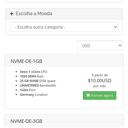
Escolha a Moeda
NVME-DE-1GB
Xeon 1 vCore
CPU
A partir de
1024 DDR4
Ram
$10.00USD
25 GB NVME
DISK space
UNMETERED
Bandwidth
por mês
1Gbit
Port
Germany
Location
Assinar agora
NVME-DE-3GB