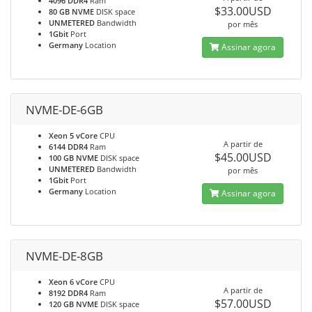
4096 DDR4
Ram
$33.00USD
80 GB NVME
DISK space
UNMETERED
Bandwidth
por mês
1Gbit
Port
Germany
Location
Assinar agora
NVME-DE-6GB
Xeon 5 vCore
CPU
A partir de
6144 DDR4
Ram
$45.00USD
100 GB NVME
DISK space
UNMETERED
Bandwidth
por mês
1Gbit
Port
Germany
Location
Assinar agora
NVME-DE-8GB
Xeon 6 vCore
CPU
A partir de
8192 DDR4
Ram
$57.00USD
120 GB NVME
DISK space